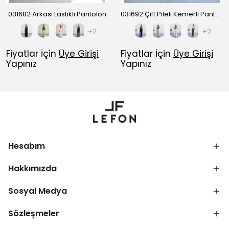
031682 Arkası Lastikli Pantolon
031692 Çift Pileli Kemerli Pantolon
+2
+2
Fiyatlar İçin
Üye Girişi
Fiyatlar İçin
Üye Girişi
Yapınız
Yapınız
Hesabım
Hakkımızda
Sosyal Medya
Sözleşmeler