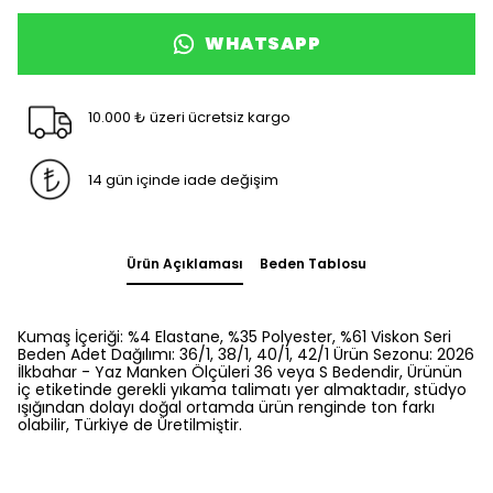
WHATSAPP
10.000 ₺ üzeri ücretsiz kargo
14 gün içinde iade değişim
Ürün Açıklaması
Beden Tablosu
Kumaş İçeriği: %4 Elastane, %35 Polyester, %61 Viskon Seri
Beden Adet Dağılımı: 36/1, 38/1, 40/1, 42/1 Ürün Sezonu: 2026
İlkbahar - Yaz Manken Ölçüleri 36 veya S Bedendir, Ürünün
iç etiketinde gerekli yıkama talimatı yer almaktadır, stüdyo
ışığından dolayı doğal ortamda ürün renginde ton farkı
olabilir, Türkiye de Üretilmiştir.