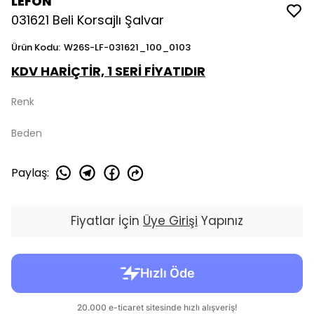
LEFON
031621 Beli Korsajlı Şalvar
Ürün Kodu
:
W26S-LF-031621_100_0103
KDV HARİÇTİR, 1 SERİ FİYATIDIR
Renk
Beden
Paylaş
:
Fiyatlar İçin
Üye Girişi
Yapınız