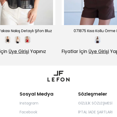
akası Nakış Detaylı Şifon Bluz
071875 Kısa Kollu Örme 
 İçin
Üye Girişi
Yapınız
Fiyatlar İçin
Üye Girişi
Yap
Sosyal Medya
Sözleşmeler
Instagram
GİZLİLİK SÖZLEŞMESİ
Facebook
İPTAL İADE ŞARTLARI