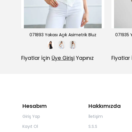
e Bluz
071893 Yakası Açık Asimetrik Bluz
071935 Y
ız
Fiyatlar İçin
Üye Girişi
Yapınız
Fiyatlar
Hesabım
Hakkımızda
Giriş Yap
İletişim
Kayıt Ol
S.S.S