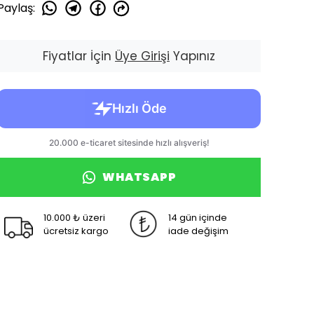
Paylaş
:
Fiyatlar İçin
Üye Girişi
Yapınız
WHATSAPP
10.000 ₺ üzeri
14 gün içinde
ücretsiz kargo
iade değişim