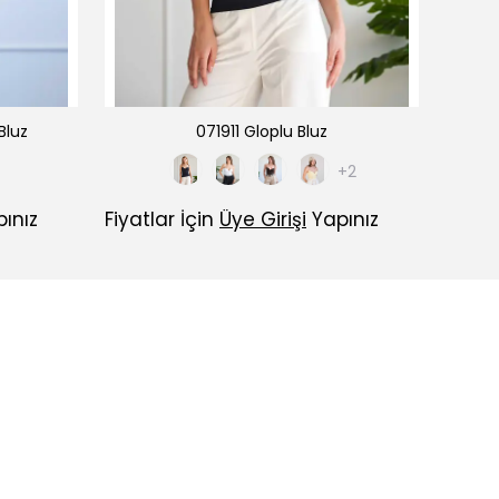
Bluz
071911 Gloplu Bluz
+2
ınız
Fiyatlar İçin
Üye Girişi
Yapınız
Fiyatl