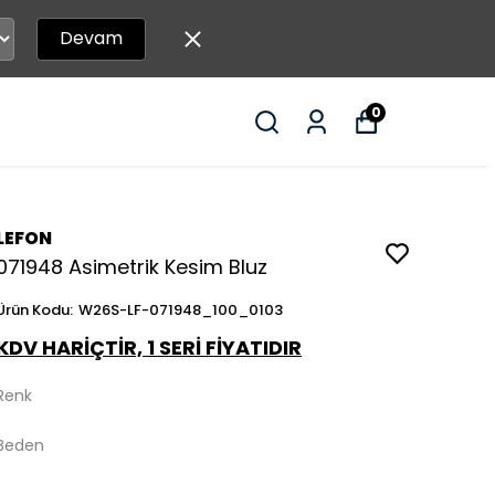
Devam
0
LEFON
071948 Asimetrik Kesim Bluz
Ürün Kodu
:
W26S-LF-071948_100_0103
KDV HARİÇTİR, 1 SERİ FİYATIDIR
Renk
Beden