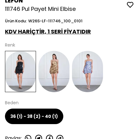
LEFON
111746 Pul Payet Mini Elbise
Ürün Kodu
:
W26S-LF-111746_100_0101
KDV HARİÇTİR, 1 SERİ FİYATIDIR
Renk
Beden
36 (1) - 38 (2) - 40 (1)
Paylaş
: