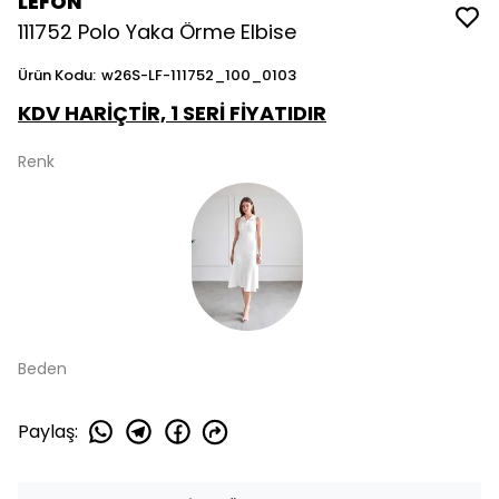
LEFON
111752 Polo Yaka Örme Elbise
Ürün Kodu
:
w26S-LF-111752_100_0103
KDV HARİÇTİR, 1 SERİ FİYATIDIR
Renk
Beden
Paylaş
: