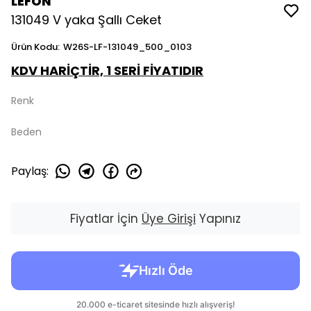
LEFON
131049 V yaka Şallı Ceket
Ürün Kodu
:
W26S-LF-131049_500_0103
KDV HARİÇTİR, 1 SERİ FİYATIDIR
Renk
Beden
Paylaş
:
Fiyatlar İçin
Üye Girişi
Yapınız