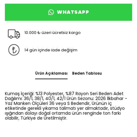
WHATSAPP
10.000 ₺ üzeri ücretsiz kargo
14 gün içinde iade değişim
Ürün Açıklaması
Beden Tablosu
Kumaş İçeriği: %13 Polyester, %87 Rayon Seri Beden Adet
Dağılımı: 36/1, 38/1, 40/1, 42/1 Ürün Sezonu: 2026 İlkbahar -
Yaz Manken Ölçüleri 36 veya S Bedendir, Ürünün iç
etiketinde gerekli yıkama talimatı yer almaktadır, stüdyo
ışığından dolayı doğal ortamda ürün renginde ton farkı
olabilir, Türkiye de Üretilmiştir.