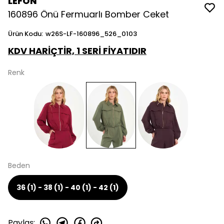
LEFON
160896 Önü Fermuarlı Bomber Ceket
Ürün Kodu
:
w26S-LF-160896_526_0103
KDV HARİÇTİR, 1 SERİ FİYATIDIR
Renk
Beden
36 (1) - 38 (1) - 40 (1) - 42 (1)
Paylaş
: