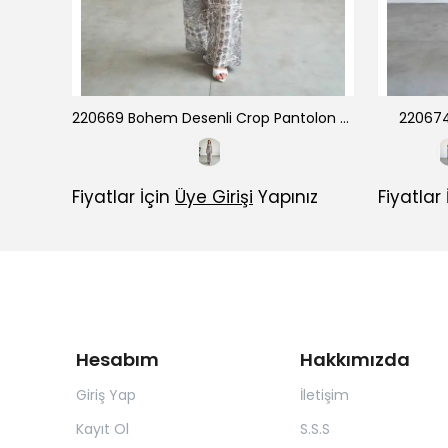
220668 Dantel Detaylı Keten Yelek Pantolon Takım
220669 Bohem Desenli Crop Pantolon Takım
220674
ız
Fiyatlar İçin
Üye Girişi
Yapınız
Fiyatlar
Hesabım
Hakkımızda
Giriş Yap
İletişim
Kayıt Ol
S.S.S