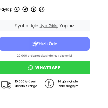
Paylaş
:
Fiyatlar İçin
Üye Girişi
Yapınız
WHATSAPP
10.000 ₺ üzeri
14 gün içinde
ücretsiz kargo
iade değişim