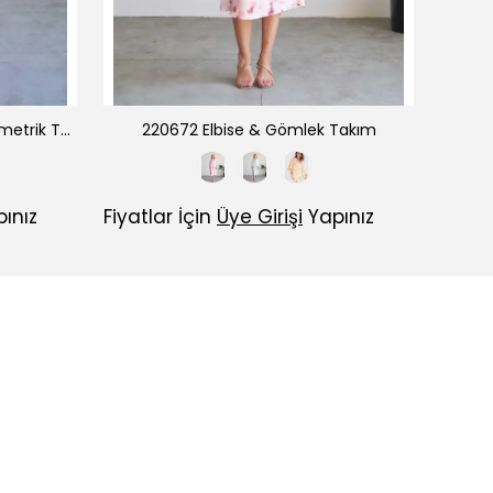
220671 Benek Desenli Şifon Asimetrik Takım
220672 Elbise & Gömlek Takım
ınız
Fiyatlar İçin
Üye Girişi
Yapınız
Fiyatl