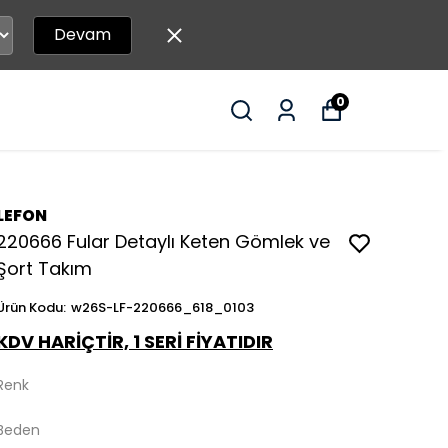
Devam
0
LEFON
220666 Fular Detaylı Keten Gömlek ve
Şort Takım
Ürün Kodu
:
w26S-LF-220666_618_0103
KDV HARİÇTİR, 1 SERİ FİYATIDIR
Renk
Beden