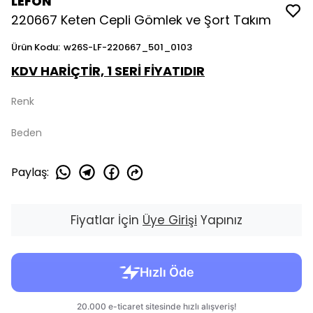
LEFON
220667 Keten Cepli Gömlek ve Şort Takım
Ürün Kodu
:
w26S-LF-220667_501_0103
KDV HARİÇTİR, 1 SERİ FİYATIDIR
Renk
Beden
Paylaş
:
Fiyatlar İçin
Üye Girişi
Yapınız