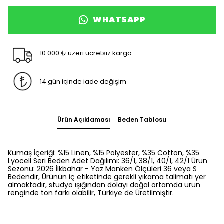
WHATSAPP
10.000 ₺ üzeri ücretsiz kargo
14 gün içinde iade değişim
Ürün Açıklaması
Beden Tablosu
Kumaş İçeriği: %15 Linen, %15 Polyester, %35 Cotton, %35
Lyocell Seri Beden Adet Dağılımı: 36/1, 38/1, 40/1, 42/1 Ürün
Sezonu: 2026 İlkbahar - Yaz Manken Ölçüleri 36 veya S
Bedendir, Ürünün iç etiketinde gerekli yıkama talimatı yer
almaktadır, stüdyo ışığından dolayı doğal ortamda ürün
renginde ton farkı olabilir, Türkiye de Üretilmiştir.