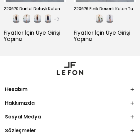
220670 Dantel Detaylı Keten Gömlek Şort Takım
220676 Etnik Desenli Keten Takım
+2
Fiyatlar İçin
Üye Girişi
Fiyatlar İçin
Üye Girişi
Yapınız
Yapınız
Hesabım
Hakkımızda
Sosyal Medya
Sözleşmeler