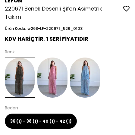
LEFON
220671 Benek Desenli Şifon Asimetrik
Takım
Ürün Kodu
:
w26S-LF-220671_526_0103
KDV HARİÇTİR, 1 SERİ FİYATIDIR
Renk
Beden
36 (1) - 38 (1) - 40 (1) - 42 (1)