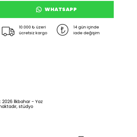
WHATSAPP
10.000 ₺ üzeri
14 gün içinde
ücretsiz kargo
iade değişim
: 2026 İlkbahar - Yaz
maktadır, stüdyo