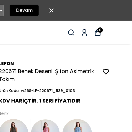
Devam
0
LEFON
220671 Benek Desenli Şifon Asimetrik
Takım
Ürün Kodu
:
w26S-LF-220671_539_0103
KDV HARİÇTİR, 1 SERİ FİYATIDIR
Renk