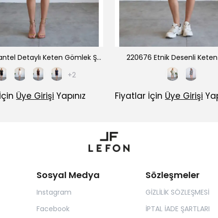
220670 Dantel Detaylı Keten Gömlek Şort Takım
220676 Etnik Desenli Kete
+2
 İçin
Üye Girişi
Yapınız
Fiyatlar İçin
Üye Girişi
Yap
Sosyal Medya
Sözleşmeler
Instagram
GİZLİLİK SÖZLEŞMESİ
Facebook
İPTAL İADE ŞARTLARI