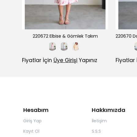
220668 Dantel Detaylı Keten Yelek Pantolon Takım
220672 Elbise & Gömlek Takım
ız
Fiyatlar İçin
Üye Girişi
Yapınız
Fiyatlar
Hesabım
Hakkımızda
Giriş Yap
İletişim
Kayıt Ol
S.S.S