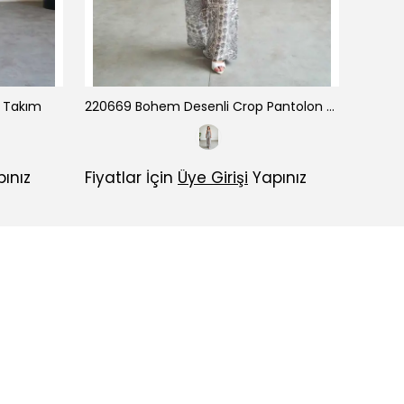
n Takım
220669 Bohem Desenli Crop Pantolon Takım
220
ınız
Fiyatlar İçin
Üye Girişi
Yapınız
Fiyatl