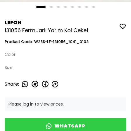
LEFON
131056 Fermuarlı Yarım Kol Ceket
Product Code
:
W26S-LF-131056_1041_0103
Color
Size
Share
:
Please
log in
to view prices.
WHATSAPP