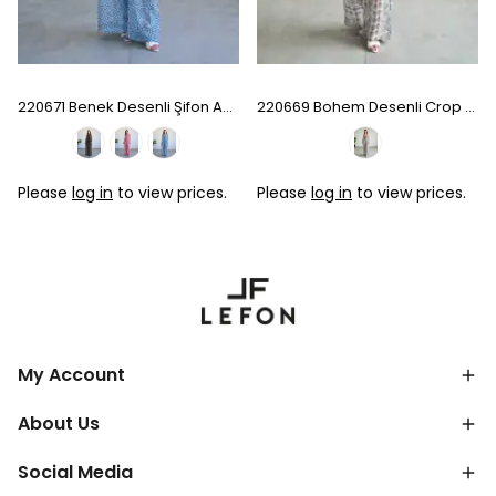
220671 Benek Desenli Şifon Asimetrik Takım - Baby Blue
220669 Bohem Desenli Crop Pantolon Takım
Please
log in
to view prices.
Please
log in
to view prices.
My Account
About Us
Social Media