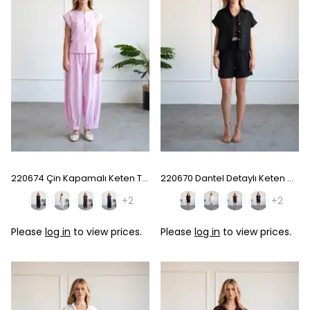
220674 Çin Kapamalı Keten Takım - Pink
220670 Dantel Detaylı Keten Gömlek Şort Takım - Black
+2
+2
Please
log in
to view prices.
Please
log in
to view prices.