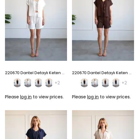
220670 Dantel Detaylı Keten Gömlek Şort Takım - White
220670 Dantel Detaylı Keten Gömlek Şort Takım - Coffee
+2
+2
Please
log in
to view prices.
Please
log in
to view prices.