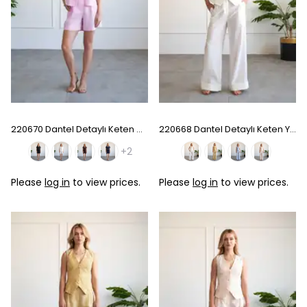
220670 Dantel Detaylı Keten Gömlek Şort Takım - Pink
220668 Dantel Detaylı Keten Yelek Pantolon Takım - White
+2
Please
log in
to view prices.
Please
log in
to view prices.