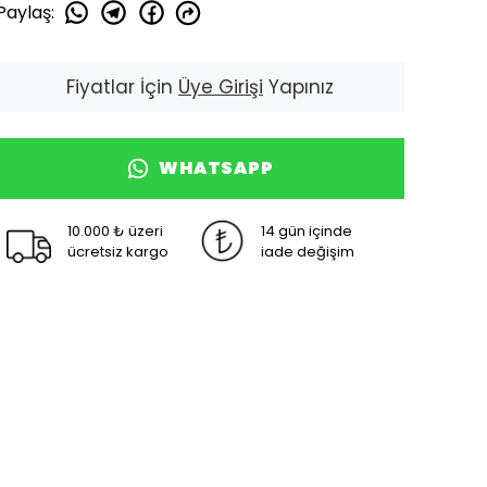
Paylaş
:
Fiyatlar İçin
Üye Girişi
Yapınız
WHATSAPP
10.000 ₺ üzeri
14 gün içinde
ücretsiz kargo
iade değişim