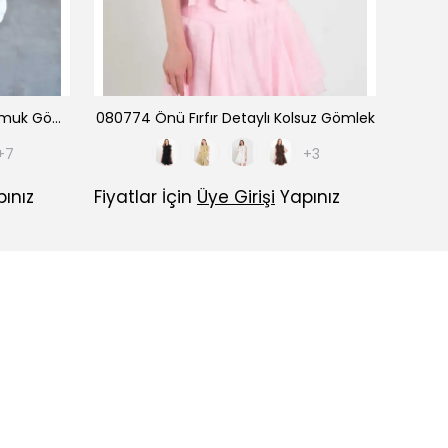
080824 Açık Yaka Oversize Pamuk Gömlek
080774 Önü Fırfır Detaylı Kolsuz Gömlek
+7
+3
ınız
Fiyatlar İçin
Üye Girişi
Yapınız