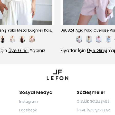
080822 Geniş Yaka Metal Düğmeli Kolsuz Gömlek
 İçin
Üye Girişi
Yapınız
Fiyatlar İçin
Üye Girişi
Yap
Sosyal Medya
Sözleşmeler
Instagram
GİZLİLİK SÖZLEŞMESİ
Facebook
İPTAL İADE ŞARTLARI