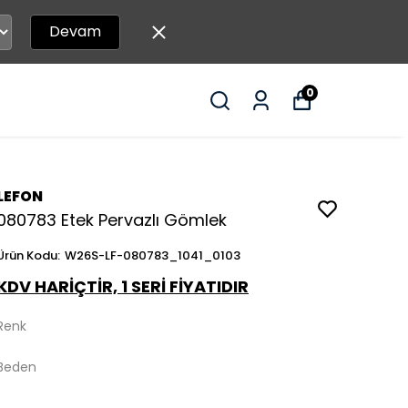
Devam
0
LEFON
080783 Etek Pervazlı Gömlek
Ürün Kodu
:
W26S-LF-080783_1041_0103
KDV HARİÇTİR, 1 SERİ FİYATIDIR
Renk
Beden