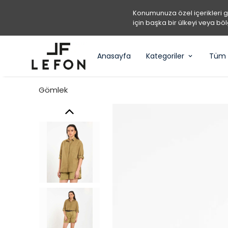
Konumunuza özel içerikleri 
için başka bir ülkeyi veya böl
Anasayfa
Kategoriler
Tüm 
Gömlek