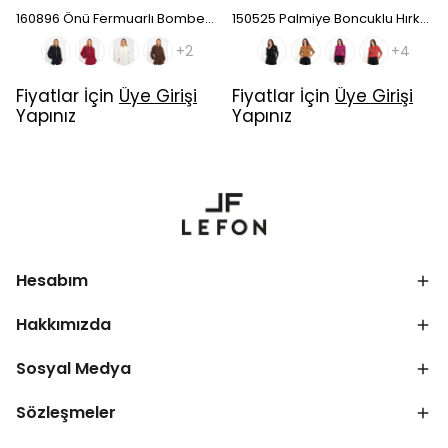
160896 Önü Fermuarlı Bomber Ceket - Mürdüm
150525 Palmiye Boncuklu Hırka - Camel
+2
+4
Fiyatlar İçin
Üye Girişi
Fiyatlar İçin
Üye Girişi
Yapınız
Yapınız
Hesabım
Hakkımızda
Sosyal Medya
Sözleşmeler