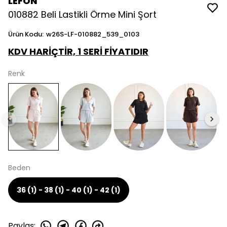
LEFON
010882 Beli Lastikli Örme Mini Şort
Ürün Kodu
:
w26S-LF-010882_539_0103
KDV HARİÇTİR, 1 SERİ FİYATIDIR
Renk
Beden
36 (1) - 38 (1) - 40 (1) - 42 (1)
Paylaş
: