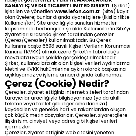
SANAYI IÇ VE DIS TICARET LIMITED SIRKETI
(Şirket)
işletilen ve yönetilen
www.lefon.com.tr
(Site) kayıt
olan üyelere; bunlar dışında ziyaretçilere (ikisi birlikte
Kullanıcı/lar) Site aracılığıyla sunulan hizmetler
kapsamında herhangi bir şekilde Kullanıcılar’ın Site’yi
ziyaretleri sırasında Şirket tarafından çerezler
(Çerez/Çerezler) kullanılmaktadır. Bu Çerez
kullanımı başta 6698 sayılı
Kişisel Verilerin Korunması
Kanunu (KVKK)
olmak üzere Şirket’in tabi olduğu
mevzuata uygun şekilde gerçekleştirilmektedir.
Şirket, Kullanıcılara ait olan
kişisel verileri Aydınlatma
Metni
ve
KVKK
hükümlerine aykırı olarak başkasına
açıklayamaz ve işleme amacı dışında kullanamaz.
Çerez (Cookie) Nedir?
Çerezler, ziyaret ettiğiniz internet siteleri tarafından
tarayıcılar aracılığıyla bilgisayarınıza (ya da akıllı
telefon veya tablet gibi diğer cihazlarınıza)
kaydedilen ve genelde harf ve rakamlardan oluşan
çok küçük metin dosyalarıdır. Çerezler, ziyaretçilere
ilişkin isim, cinsiyet veya adres gibi kişisel verileri
içermezler.
Çerezler, ziyaret ettiğiniz web sitesini yöneten