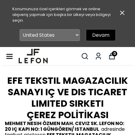
Konumunuza özel içerikleri görmek ve online
alışveriş yapmak için başka bir ülkeyi veya bölgeyi
seçin.
Devam
0
EFE TEKSTIL MAGAZACILIK
SANAYI IÇ VE DIS TICARET
LIMITED SIRKETI
ÇEREZ POLİTİKASI
MEHMET NESIH ÖZMEN MAH. CEVIZ SK. LEFON NO:
20 IÇ KAPI NO: 1 GÜNGÖREN/ ISTANBUL
adresinde
faaliyet gösteren
EFE TEKSTIL MAGAZACILIK