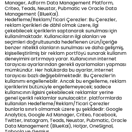
Manager, Adform Data Management Platform,
Criteo, Teads, Neustar, Pubmatic ve Oracle Data
Management (BlueKai).
Hedefleme/Reklam/Ticari Çerezler: Bu Çerezler,
reklam içerikleri de dâhil olmak üzere, ilgi
çekebilecek içeriklerin saptanarak sunulması için
kullanılmaktadır. Kullanıcıların ilgi alanları ve
seçimleri doğrultusunda hedeflenen ürün/içeriğe
benzer nitelikli olanların sunulması ve daha gelişmiş,
kişiselleştirilmiş bir reklam portföyü sunarak kullanım
deneyimini artırmaya yarar. Kullanıcının internet
tarayıcısı ayarlarından gerekli ayarlamaları yapması
mümkündür. Her halükarda bu ayarlar, internet
tarayıcısı bazlı değişebilmektedir. Bu Çerezler’in
kullanımı engellenebilir. Ancak bu engelleme, reklam
içeriklerini bütünüyle engellemeyecek; sadece
kullanıcının ilgisini çekebilecek reklamlar yerine
genel içerikli reklamlar sunulacaktır. platformlarda
kullanılan Hedefleme/Reklam/Ticari Çerezler
bunlarla sınırlı olmamak üzere şu şekildedir: Google
Analytics, Google Ad Manager, Criteo, Facebook,
Twitter, Instagram, Teads, Neustar, Pubmatic, Oracle
Data Management (BlueKai), Hotjar, OneSignal,
Taboola ve Gemius.