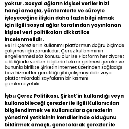
yoktur. Sosyal ağların kişisel verilerinizi
hangi amaçla, yöntemlerle ve süreyle
işleyeceğine ilişkin daha fazla bilgi almak
için ilgili sosyal ağlar tarafından yayınlanan
kişisel veri politikaları dikkatlice
incelenmelidir.
Belirli Çerezler’in kullanımı platformun doğru biçimde
çalışması için zorunludur. Çerez kullanımının
engellenmesi söz konusu olur ise Platform her ziyaret
edildiğinde verilen bilgilerin tekrar girilmesi gerekir ve
bununla birlikte Şirketin internet üzerinden sağladığı
bazı hizmetler gerektiği gibi çalışmayabilir veya
platformlardaki sayfaların bir kısmını
görülemeyebilir.
İşbu Çerez Politikası, Şirket’in kullandığı veya
kullanabileceği çerezler ile ilgili Kullanıcıları
bilgilendirmek ve Kullanıcılara çerezlerin
yönetimi yetkisinin kendilerinde olduğunu
bildirmek amaçlı, genel olarak çerezler ile