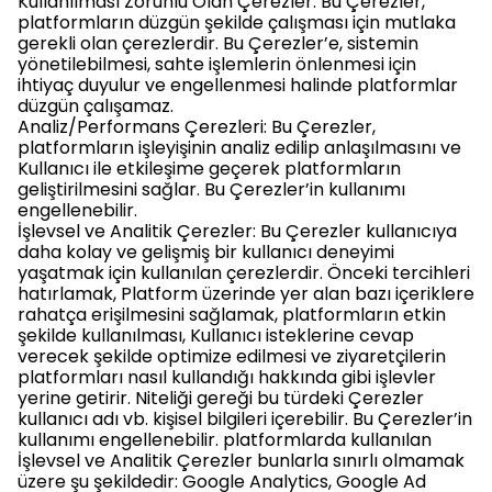
Kullanılması Zorunlu Olan Çerezler: Bu Çerezler,
platformların düzgün şekilde çalışması için mutlaka
gerekli olan çerezlerdir. Bu Çerezler’e, sistemin
yönetilebilmesi, sahte işlemlerin önlenmesi için
ihtiyaç duyulur ve engellenmesi halinde platformlar
düzgün çalışamaz.
Analiz/Performans Çerezleri: Bu Çerezler,
platformların işleyişinin analiz edilip anlaşılmasını ve
Kullanıcı ile etkileşime geçerek platformların
geliştirilmesini sağlar. Bu Çerezler’in kullanımı
engellenebilir.
İşlevsel ve Analitik Çerezler: Bu Çerezler kullanıcıya
daha kolay ve gelişmiş bir kullanıcı deneyimi
yaşatmak için kullanılan çerezlerdir. Önceki tercihleri
hatırlamak, Platform üzerinde yer alan bazı içeriklere
rahatça erişilmesini sağlamak, platformların etkin
şekilde kullanılması, Kullanıcı isteklerine cevap
verecek şekilde optimize edilmesi ve ziyaretçilerin
platformları nasıl kullandığı hakkında gibi işlevler
yerine getirir. Niteliği gereği bu türdeki Çerezler
kullanıcı adı vb. kişisel bilgileri içerebilir. Bu Çerezler’in
kullanımı engellenebilir. platformlarda kullanılan
İşlevsel ve Analitik Çerezler bunlarla sınırlı olmamak
üzere şu şekildedir: Google Analytics, Google Ad