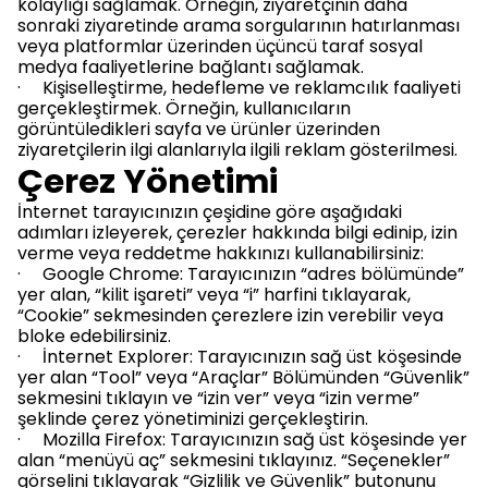
kolaylığı sağlamak. Örneğin, ziyaretçinin daha
sonraki ziyaretinde arama sorgularının hatırlanması
veya platformlar üzerinden üçüncü taraf sosyal
medya faaliyetlerine bağlantı sağlamak.
· Kişiselleştirme, hedefleme ve reklamcılık faaliyeti
gerçekleştirmek. Örneğin, kullanıcıların
görüntüledikleri sayfa ve ürünler üzerinden
ziyaretçilerin ilgi alanlarıyla ilgili reklam gösterilmesi.
Çerez Yönetimi
İnternet tarayıcınızın çeşidine göre aşağıdaki
adımları izleyerek, çerezler hakkında bilgi edinip, izin
verme veya reddetme hakkınızı kullanabilirsiniz:
· Google Chrome: Tarayıcınızın “adres bölümünde”
yer alan, “kilit işareti” veya “i” harfini tıklayarak,
“Cookie” sekmesinden çerezlere izin verebilir veya
bloke edebilirsiniz.
· İnternet Explorer: Tarayıcınızın sağ üst köşesinde
yer alan “Tool” veya “Araçlar” Bölümünden “Güvenlik”
sekmesini tıklayın ve “izin ver” veya “izin verme”
şeklinde çerez yönetiminizi gerçekleştirin.
· Mozilla Firefox: Tarayıcınızın sağ üst köşesinde yer
alan “menüyü aç” sekmesini tıklayınız. “Seçenekler”
görselini tıklayarak “Gizlilik ve Güvenlik” butonunu