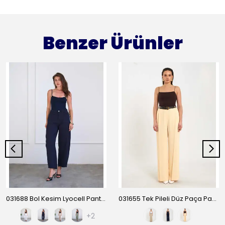
Benzer Ürünler
031688 Bol Kesim Lyocell Pantolon YP5596
031655 Tek Pileli Düz Paça Pantolon
+2