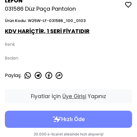
LEFON
031586 Düz Paça Pantolon
Ürün Kodu
:
W25W-LF-031586_100_0103
KDV HARİÇTİR, 1 SERİ FİYATIDIR
Renk
Beden
Paylaş
:
Fiyatlar İçin
Üye Girişi
Yapınız