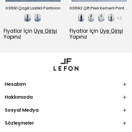
031691 Çizgili Lastikli Pantolon
031692 Çift Pileli Kemerli Pantolon
+2
Fiyatlar İçin
Üye Girişi
Fiyatlar İçin
Üye Girişi
Yapınız
Yapınız
Hesabım
Hakkımızda
Sosyal Medya
Sözleşmeler