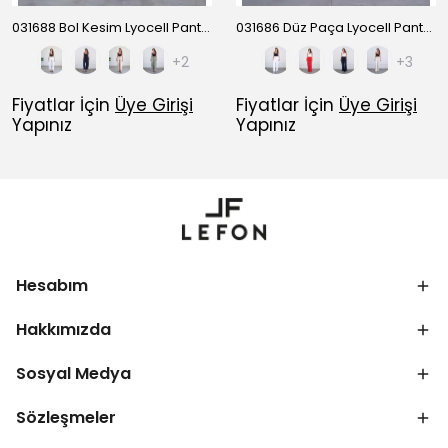
031688 Bol Kesim Lyocell Pantolon YP5596
031686 Düz Paça Lyocell Pantolon YP5424
+2
+3
Fiyatlar İçin
Üye Girişi
Fiyatlar İçin
Üye Girişi
Yapınız
Yapınız
Hesabım
Hakkımızda
Sosyal Medya
Sözleşmeler