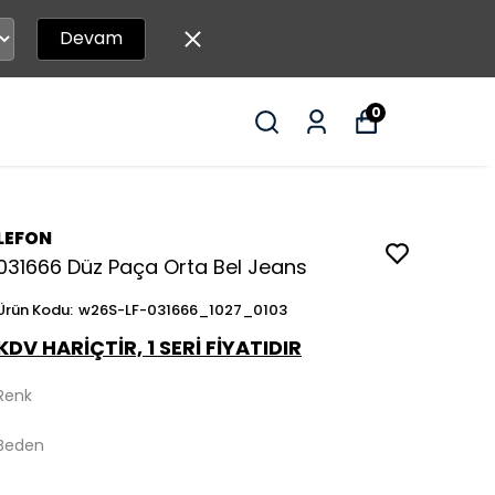
Devam
0
LEFON
031666 Düz Paça Orta Bel Jeans
Ürün Kodu
:
w26S-LF-031666_1027_0103
KDV HARİÇTİR, 1 SERİ FİYATIDIR
Renk
Beden