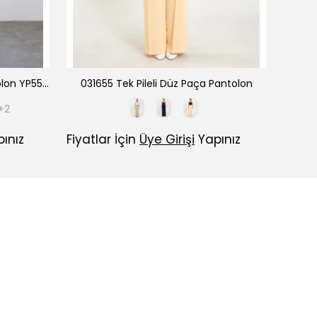
031688 Bol Kesim Lyocell Pantolon YP5596
031655 Tek Pileli Düz Paça Pantolon
031687
+2
ınız
Fiyatlar İçin
Üye Girişi
Yapınız
Fiyatl