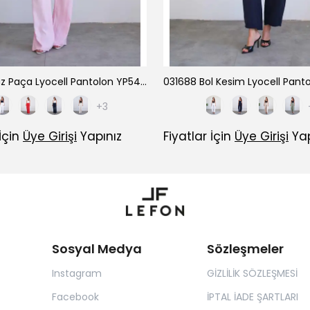
031686 Düz Paça Lyocell Pantolon YP5424
+3
 İçin
Üye Girişi
Yapınız
Fiyatlar İçin
Üye Girişi
Yap
Sosyal Medya
Sözleşmeler
Instagram
GİZLİLİK SÖZLEŞMESİ
Facebook
İPTAL İADE ŞARTLARI