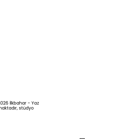
2026 İlkbahar - Yaz
maktadır, stüdyo