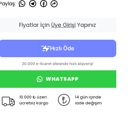
Paylaş
:
Fiyatlar İçin
Üye Girişi
Yapınız
WHATSAPP
10.000 ₺ üzeri
14 gün içinde
ücretsiz kargo
iade değişim