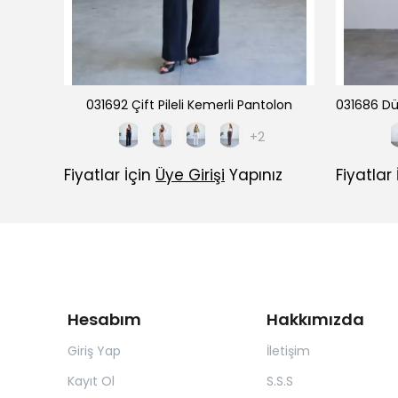
on
031692 Çift Pileli Kemerli Pantolon
+2
ız
Fiyatlar İçin
Üye Girişi
Yapınız
Fiyatlar
Hesabım
Hakkımızda
Giriş Yap
İletişim
Kayıt Ol
S.S.S