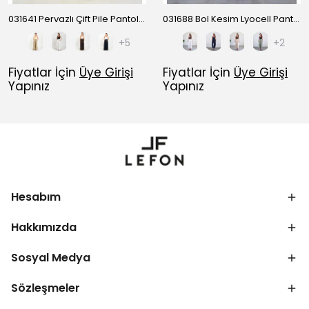
031641 Pervazlı Çift Pile Pantolon
031688 Bol Kesim Lyocell Pantolon YP5596
+5
+2
Fiyatlar İçin
Üye Girişi
Fiyatlar İçin
Üye Girişi
Yapınız
Yapınız
Hesabım
Hakkımızda
Sosyal Medya
Sözleşmeler