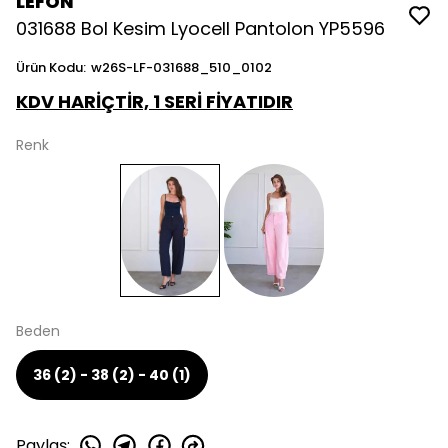
LEFON
031688 Bol Kesim Lyocell Pantolon YP5596
Ürün Kodu
:
w26S-LF-031688_510_0102
KDV HARİÇTİR, 1 SERİ FİYATIDIR
Renk
Beden
36 (2) - 38 (2) - 40 (1)
Paylaş
: