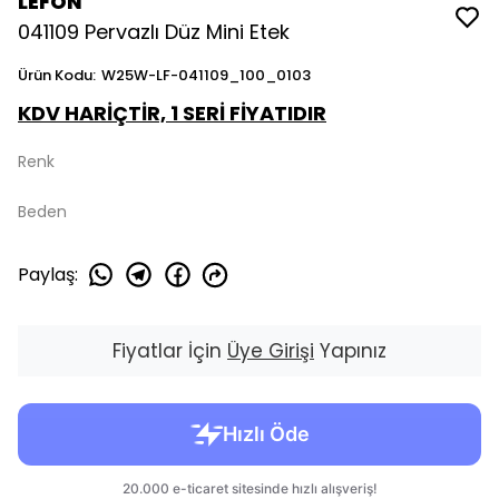
LEFON
041109 Pervazlı Düz Mini Etek
Ürün Kodu
:
W25W-LF-041109_100_0103
KDV HARİÇTİR, 1 SERİ FİYATIDIR
Renk
Beden
Paylaş
:
Fiyatlar İçin
Üye Girişi
Yapınız