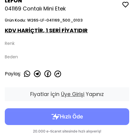
LEFON
041169 Contalı Mini Etek
Ürün Kodu
:
W26S-LF-041169_500_0103
KDV HARİÇTİR, 1 SERİ FİYATIDIR
Renk
Beden
Paylaş
:
Fiyatlar İçin
Üye Girişi
Yapınız