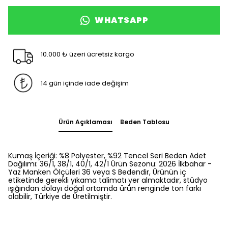
WHATSAPP
10.000 ₺ üzeri ücretsiz kargo
14 gün içinde iade değişim
Ürün Açıklaması
Beden Tablosu
Kumaş İçeriği: %8 Polyester, %92 Tencel Seri Beden Adet
Dağılımı: 36/1, 38/1, 40/1, 42/1 Ürün Sezonu: 2026 İlkbahar -
Yaz Manken Ölçüleri 36 veya S Bedendir, Ürünün iç
etiketinde gerekli yıkama talimatı yer almaktadır, stüdyo
ışığından dolayı doğal ortamda ürün renginde ton farkı
olabilir, Türkiye de Üretilmiştir.