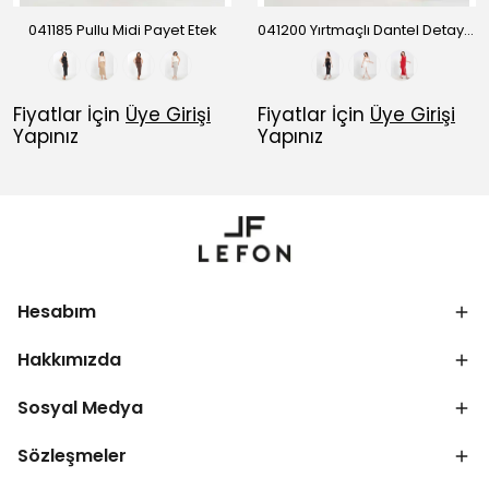
041185 Pullu Midi Payet Etek
041200 Yırtmaçlı Dantel Detaylı Midi Etek
Fiyatlar İçin
Üye Girişi
Fiyatlar İçin
Üye Girişi
Yapınız
Yapınız
Hesabım
Hakkımızda
Sosyal Medya
Sözleşmeler