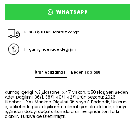
WHATSAPP
10.000 ₺ üzeri ücretsiz kargo
14 gün içinde iade değişim
Ürün Açıklaması
Beden Tablosu
Kumaş İçeriği: %3 Elastane, %47 Viskon, %50 Floş Seri Beden
Adet Dağılımı: 36/1, 38/1, 40/1, 42/1 Ürün Sezonu: 2026
İlkbahar - Yaz Manken Ölçüleri 36 veya S Bedendir, Ürünün
iç etiketinde gerekli yıkama talimatı yer almaktadır, stüdyo
ışığından dolayı doğal ortamda ürün renginde ton farkı
olabilir, Türkiye de Üretilmiştir.