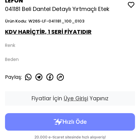
LEFON
041181 Beli Dantel Detaylı Yırtmaçlı Etek
Ürün Kodu
:
W26S-LF-041181_100_0103
KDV HARİÇTİR, 1 SERİ FİYATIDIR
Renk
Beden
Paylaş
:
Fiyatlar İçin
Üye Girişi
Yapınız