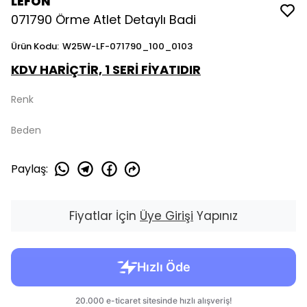
LEFON
071790 Örme Atlet Detaylı Badi
Ürün Kodu
:
W25W-LF-071790_100_0103
KDV HARİÇTİR, 1 SERİ FİYATIDIR
Renk
Beden
Paylaş
:
Fiyatlar İçin
Üye Girişi
Yapınız