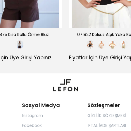
875 Kısa Kollu Örme Bluz
071822 Kolsuz Açık Yaka Bo
 İçin
Üye Girişi
Yapınız
Fiyatlar İçin
Üye Girişi
Yap
Sosyal Medya
Sözleşmeler
Instagram
GİZLİLİK SÖZLEŞMESİ
Facebook
İPTAL İADE ŞARTLARI