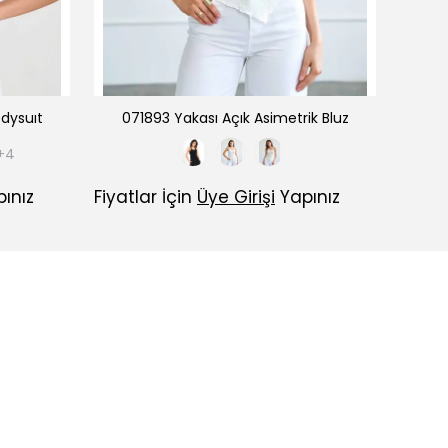
dysuıt
071893 Yakası Açık Asimetrik Bluz
0
+4
ınız
Fiyatlar İçin
Üye Girişi
Yapınız
Fiyatl