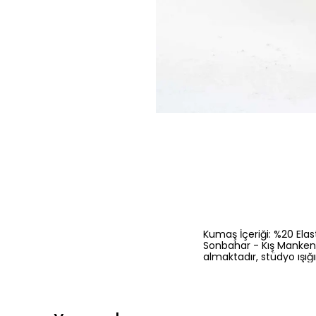
Kumaş İçeriği: %20 Elas
Sonbahar - Kış Manken Ö
almaktadır, stüdyo ışığ