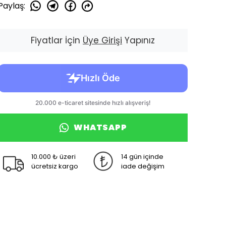
Paylaş
:
Fiyatlar İçin
Üye Girişi
Yapınız
WHATSAPP
10.000 ₺ üzeri
14 gün içinde
ücretsiz kargo
iade değişim