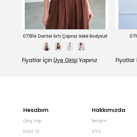
e Bluz
071914 Dantel Sırtı Çapraz Askılı Bodysuit
071
ız
Fiyatlar İçin
Üye Girişi
Yapınız
Fiyatlar
Hesabım
Hakkımızda
Giriş Yap
İletişim
Kayıt Ol
S.S.S