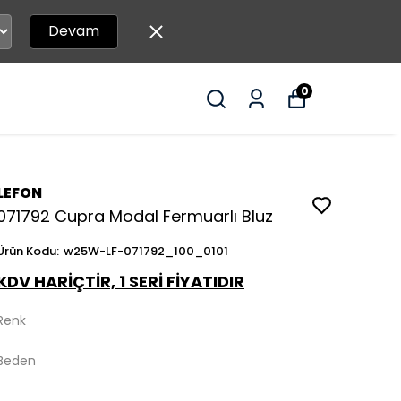
Devam
0
LEFON
071792 Cupra Modal Fermuarlı Bluz
Ürün Kodu
:
w25W-LF-071792_100_0101
KDV HARİÇTİR, 1 SERİ FİYATIDIR
Renk
Beden