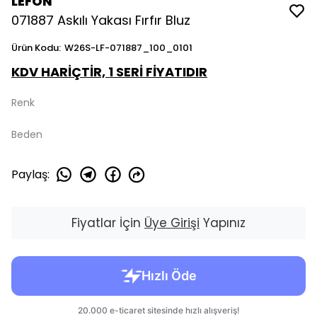
LEFON
071887 Askılı Yakası Fırfır Bluz
Ürün Kodu
:
W26S-LF-071887_100_0101
KDV HARİÇTİR, 1 SERİ FİYATIDIR
Renk
Beden
Paylaş
:
Fiyatlar İçin
Üye Girişi
Yapınız