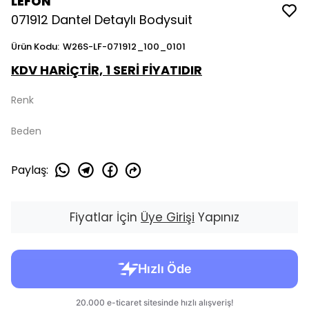
LEFON
071912 Dantel Detaylı Bodysuit
Ürün Kodu
:
W26S-LF-071912_100_0101
KDV HARİÇTİR, 1 SERİ FİYATIDIR
Renk
Beden
Paylaş
:
Fiyatlar İçin
Üye Girişi
Yapınız