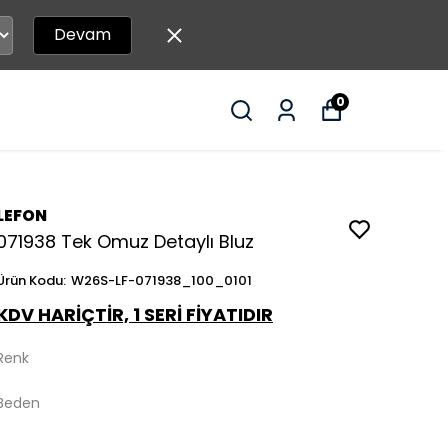
Devam
0
LEFON
071938 Tek Omuz Detaylı Bluz
Ürün Kodu
:
W26S-LF-071938_100_0101
KDV HARİÇTİR, 1 SERİ FİYATIDIR
Renk
Beden