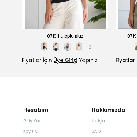
luz
071911 Gloplu Bluz
07193
+2
ız
Fiyatlar İçin
Üye Girişi
Yapınız
Fiyatlar
Hesabım
Hakkımızda
Giriş Yap
İletişim
Kayıt Ol
S.S.S