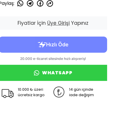
Paylaş
:
Fiyatlar İçin
Üye Girişi
Yapınız
WHATSAPP
10.000 ₺ üzeri
14 gün içinde
ücretsiz kargo
iade değişim