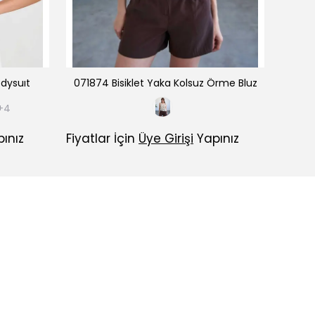
dysuıt
071874 Bisiklet Yaka Kolsuz Örme Bluz
+4
ınız
Fiyatlar İçin
Üye Girişi
Yapınız
Fiyatl