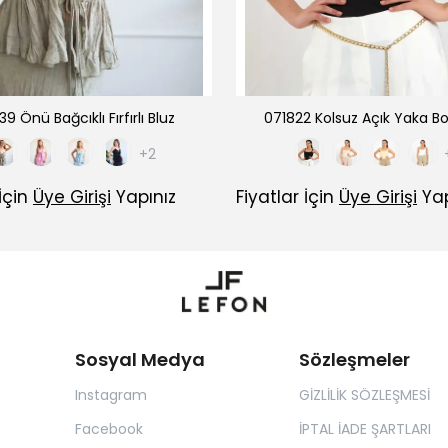
9 Önü Bağcıklı Fırfırlı Bluz
071822 Kolsuz Açık Yaka Bo
+2
 İçin
Üye Girişi
Yapınız
Fiyatlar İçin
Üye Girişi
Yap
Sosyal Medya
Sözleşmeler
Instagram
GİZLİLİK SÖZLEŞMESİ
Facebook
İPTAL İADE ŞARTLARI