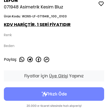
LEFON
071948 Asimetrik Kesim Bluz
Ürün Kodu
:
W26S-LF-071948_100_0103
KDV HARİÇTİR, 1 SERİ FİYATIDIR
Renk
Beden
Paylaş
:
Fiyatlar İçin
Üye Girişi
Yapınız