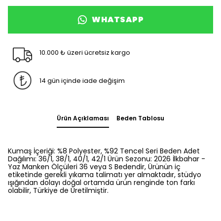
WHATSAPP
10.000 ₺ üzeri ücretsiz kargo
14 gün içinde iade değişim
Ürün Açıklaması
Beden Tablosu
Kumaş İçeriği: %8 Polyester, %92 Tencel Seri Beden Adet
Dağılımı: 36/1, 38/1, 40/1, 42/1 Ürün Sezonu: 2026 İlkbahar -
Yaz Manken Ölçüleri 36 veya S Bedendir, Ürünün iç
etiketinde gerekli yıkama talimatı yer almaktadır, stüdyo
ışığından dolayı doğal ortamda ürün renginde ton farkı
olabilir, Türkiye de Üretilmiştir.