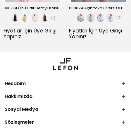
080774 Önü Fırfır Detaylı Kolsuz Gömlek
080824 Açık Yaka Oversize Pamuk Gömlek
+3
+7
Fiyatlar İçin
Üye Girişi
Fiyatlar İçin
Üye Girişi
Yapınız
Yapınız
Hesabım
Hakkımızda
Sosyal Medya
Sözleşmeler