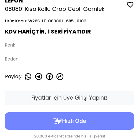
LEFON
080801 Kısa Kollu Crop Cepli Gömlek
Ürün Kodu
:
W26S-LF-080801_695_0103
KDV HARİÇTİR, 1 SERİ FİYATIDIR
Renk
Beden
Paylaş
:
Fiyatlar İçin
Üye Girişi
Yapınız