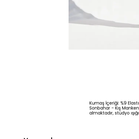
Kumaş İçeriği: %9 Elast
Sonbahar - Kış Manken Ö
almaktadır, stüdyo ışığ