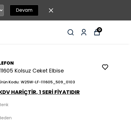
Devam
0
LEFON
111605 Kolsuz Ceket Elbise
Ürün Kodu
:
W25W-LF-111605_509_0103
KDV HARİÇTİR, 1 SERİ FİYATIDIR
Renk
Beden