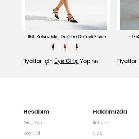
Elbise
111611 Kolsuz Mini Düğme Detaylı Elbise
1117
ız
Fiyatlar İçin
Üye Girişi
Yapınız
Fiyatlar
Hesabım
Hakkımızda
Giriş Yap
İletişim
Kayıt Ol
S.S.S