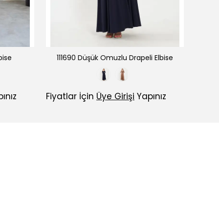
bise
111690 Düşük Omuzlu Drapeli Elbise
111720
ınız
Fiyatlar İçin
Üye Girişi
Yapınız
Fiyatl