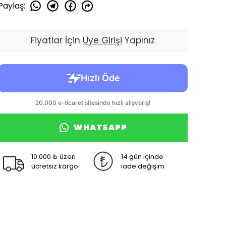
Paylaş
:
Fiyatlar İçin
Üye Girişi
Yapınız
WHATSAPP
10.000 ₺ üzeri
14 gün içinde
ücretsiz kargo
iade değişim