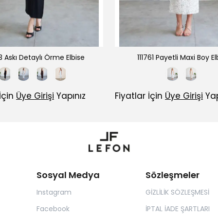
53 Askı Detaylı Örme Elbise
111761 Payetli Maxi Boy El
 İçin
Üye Girişi
Yapınız
Fiyatlar İçin
Üye Girişi
Yap
Sosyal Medya
Sözleşmeler
Instagram
GİZLİLİK SÖZLEŞMESİ
Facebook
İPTAL İADE ŞARTLARI