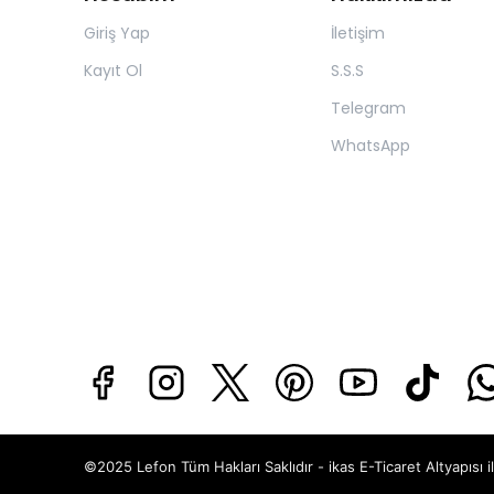
Giriş Yap
İletişim
Kayıt Ol
S.S.S
Telegram
WhatsApp
©2025 Lefon Tüm Hakları Saklıdır - ikas E-Ticaret
Altyapısı i