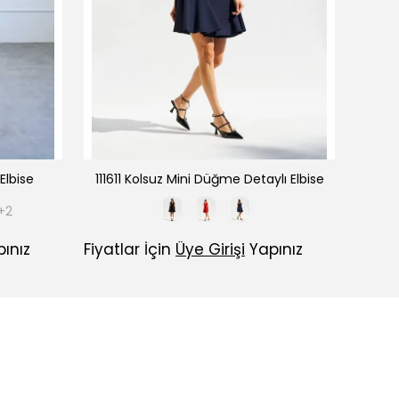
Elbise
111611 Kolsuz Mini Düğme Detaylı Elbise
+2
ınız
Fiyatlar İçin
Üye Girişi
Yapınız
Fiyatl