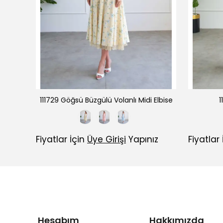
e
111729 Göğsü Büzgülü Volanlı Midi Elbise
1
ız
Fiyatlar İçin
Üye Girişi
Yapınız
Fiyatlar
Hesabım
Hakkımızda