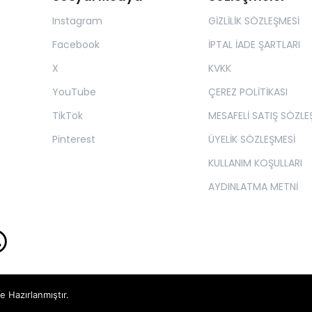
Instagram
GİZLİLİK SÖZLEŞMESİ
Facebook
İPTAL İADE ŞARTLARI
X
KVKK
YouTube
ÇEREZ POLİTİKASI
TikTok
MESAFELİ SATIŞ SÖZLE
Pinterest
ÜYELİK SÖZLEŞMESİ
KULLANIM KOŞULLARI
AYDINLATMA METNİ
le Hazırlanmıştır.