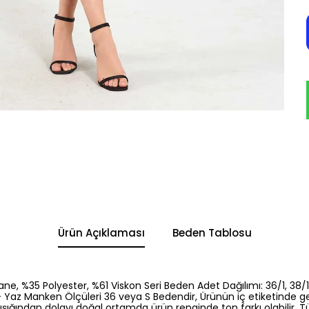
Ürün Açıklaması
Beden Tablosu
ane, %35 Polyester, %61 Viskon Seri Beden Adet Dağılımı: 36/1, 38/1
- Yaz Manken Ölçüleri 36 veya S Bedendir, Ürünün iç etiketinde ge
ışığından dolayı doğal ortamda ürün renginde ton farkı olabilir, Tür