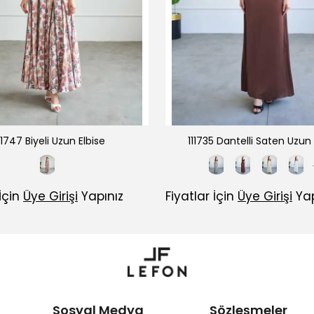
11747 Biyeli Uzun Elbise
111735 Dantelli Saten Uzun 
 İçin
Üye Girişi
Yapınız
Fiyatlar İçin
Üye Girişi
Yap
Sosyal Medya
Sözleşmeler