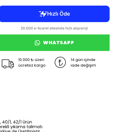
WHATSAPP
10.000 ₺ üzeri
14 gün içinde
ücretsiz kargo
iade değişim
, 40/1, 42/1 Ürün
rekli yıkama talimatı
kiye de Üretilmiştir.