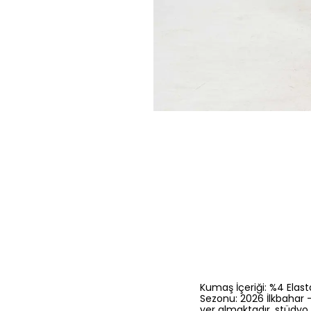
Kumaş İçeriği: %4 Elast
Sezonu: 2026 İlkbahar 
yer almaktadır, stüdyo 