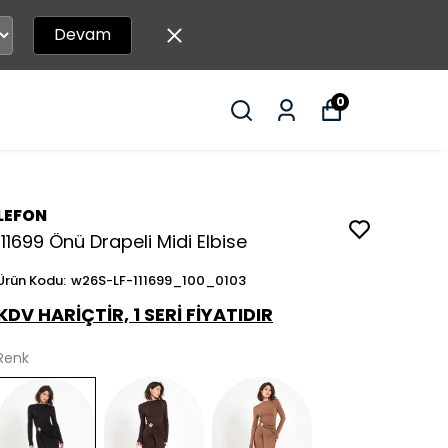
Devam
0
LEFON
111699 Önü Drapeli Midi Elbise
Ürün Kodu
:
w26S-LF-111699_100_0103
KDV HARİÇTİR, 1 SERİ FİYATIDIR
Renk