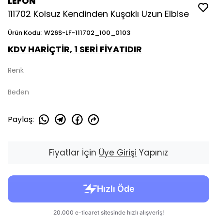
LEFON
111702 Kolsuz Kendinden Kuşaklı Uzun Elbise
Ürün Kodu
:
W26S-LF-111702_100_0103
KDV HARİÇTİR, 1 SERİ FİYATIDIR
Renk
Beden
Paylaş
:
Fiyatlar İçin
Üye Girişi
Yapınız