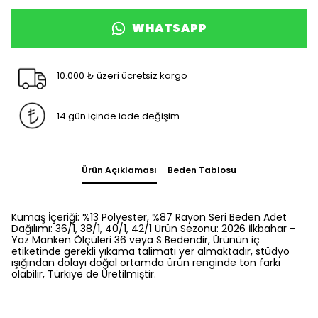
WHATSAPP
10.000 ₺ üzeri ücretsiz kargo
14 gün içinde iade değişim
Ürün Açıklaması
Beden Tablosu
Kumaş İçeriği: %13 Polyester, %87 Rayon Seri Beden Adet
Dağılımı: 36/1, 38/1, 40/1, 42/1 Ürün Sezonu: 2026 İlkbahar -
Yaz Manken Ölçüleri 36 veya S Bedendir, Ürünün iç
etiketinde gerekli yıkama talimatı yer almaktadır, stüdyo
ışığından dolayı doğal ortamda ürün renginde ton farkı
olabilir, Türkiye de Üretilmiştir.