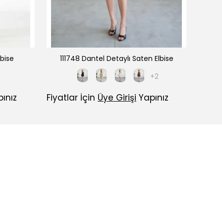
lbise
111748 Dantel Detaylı Saten Elbise
1117
+2
ınız
Fiyatlar İçin
Üye Girişi
Yapınız
Fiyatl