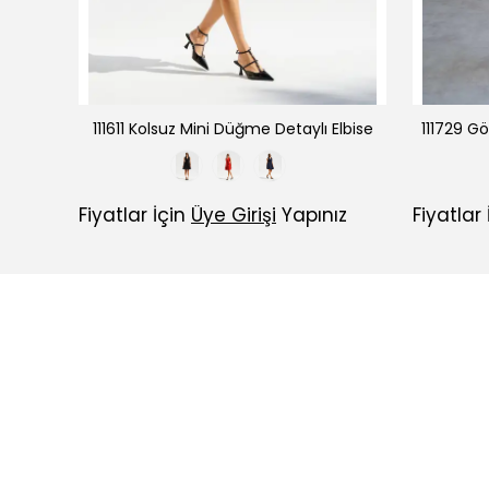
bise
111611 Kolsuz Mini Düğme Detaylı Elbise
111729 Gö
ız
Fiyatlar İçin
Üye Girişi
Yapınız
Fiyatlar