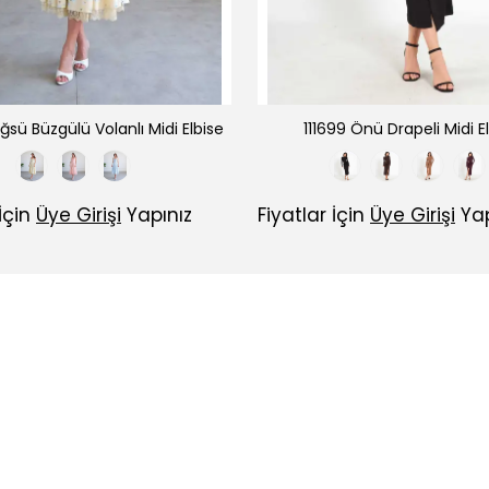
ğsü Büzgülü Volanlı Midi Elbise
111699 Önü Drapeli Midi E
 İçin
Üye Girişi
Yapınız
Fiyatlar İçin
Üye Girişi
Yap