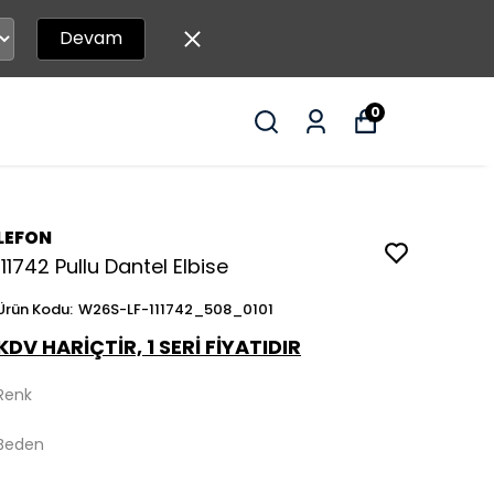
Devam
0
LEFON
111742 Pullu Dantel Elbise
Ürün Kodu
:
W26S-LF-111742_508_0101
KDV HARİÇTİR, 1 SERİ FİYATIDIR
Renk
Beden