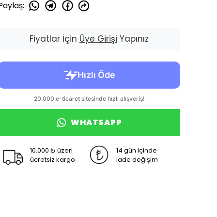
Paylaş
:
Fiyatlar İçin
Üye Girişi
Yapınız
WHATSAPP
10.000 ₺ üzeri
14 gün içinde
ücretsiz kargo
iade değişim