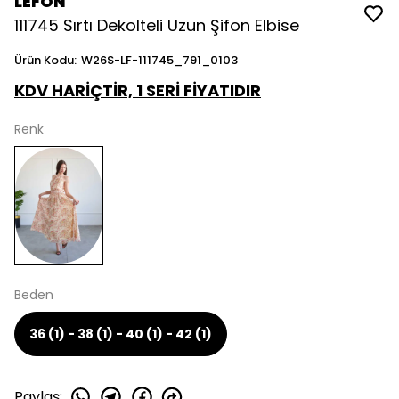
LEFON
111745 Sırtı Dekolteli Uzun Şifon Elbise
Ürün Kodu
:
W26S-LF-111745_791_0103
KDV HARİÇTİR, 1 SERİ FİYATIDIR
Renk
Beden
36 (1) - 38 (1) - 40 (1) - 42 (1)
Paylaş
: