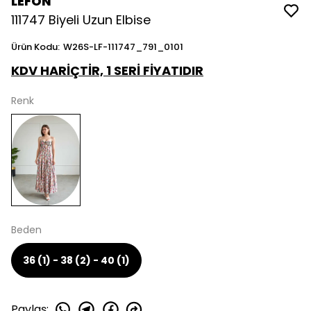
LEFON
111747 Biyeli Uzun Elbise
Ürün Kodu
:
W26S-LF-111747_791_0101
KDV HARİÇTİR, 1 SERİ FİYATIDIR
Renk
Beden
36 (1) - 38 (2) - 40 (1)
Paylaş
: