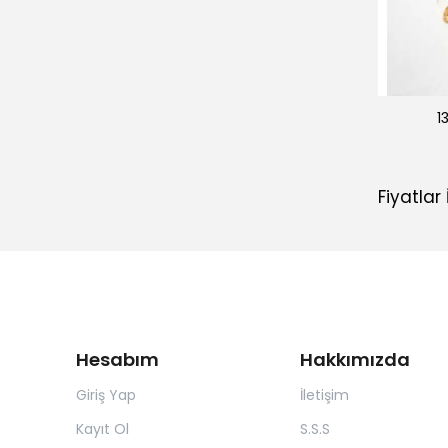
1
Fiyatlar
Hesabım
Hakkımızda
Giriş Yap
İletişim
Kayıt Ol
S.S.S