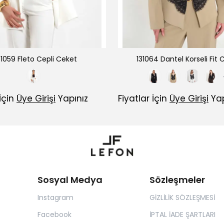
31059 Fleto Cepli Ceket
131064 Dantel Korseli Fit 
 İçin
Üye Girişi
Yapınız
Fiyatlar İçin
Üye Girişi
Yap
Sosyal Medya
Sözleşmeler
Instagram
GİZLİLİK SÖZLEŞMESİ
Facebook
İPTAL İADE ŞARTLARI