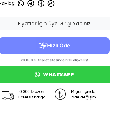
Paylaş
:
Fiyatlar İçin
Üye Girişi
Yapınız
WHATSAPP
10.000 ₺ üzeri
14 gün içinde
ücretsiz kargo
iade değişim