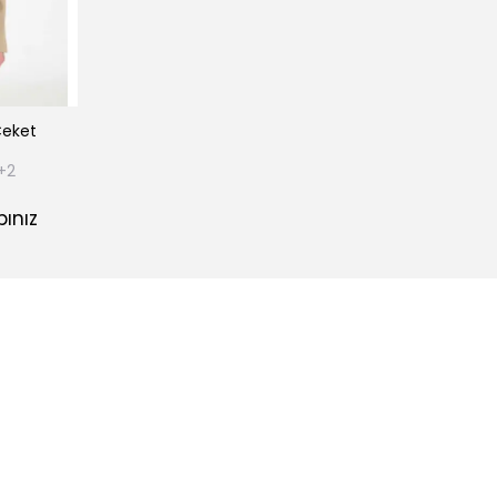
Ceket
+2
ınız