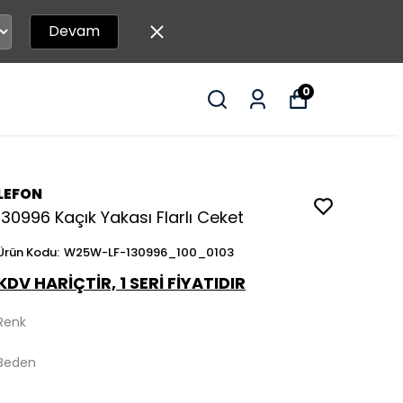
Devam
0
LEFON
130996 Kaçık Yakası Flarlı Ceket
Ürün Kodu
:
W25W-LF-130996_100_0103
KDV HARİÇTİR, 1 SERİ FİYATIDIR
Renk
Beden