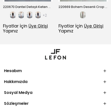
220670 Dantel Detaylı Keten Gömlek Şort Takım
220669 Bohem Desenli Crop Pantolon Takım
+2
Fiyatlar İçin
Üye Girişi
Fiyatlar İçin
Üye Girişi
Yapınız
Yapınız
Hesabım
Hakkımızda
Sosyal Medya
Sözleşmeler