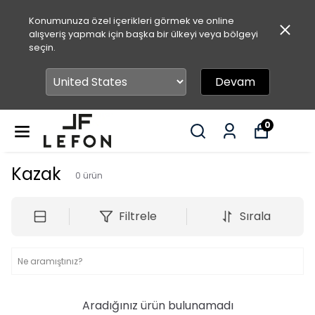
Konumunuza özel içerikleri görmek ve online
alışveriş yapmak için başka bir ülkeyi veya bölgeyi
seçin.
Devam
0
Kazak
0
ürün
Filtrele
Sırala
Aradığınız ürün bulunamadı