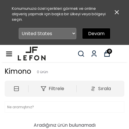
Konumunuza özel içerikleri görmek ve online
alışveriş yapmak için başka bir ülkeyi veya bölgeyi
seçin.
Devam
0
Kimono
0
ürün
Filtrele
Sırala
Aradığınız ürün bulunamadı