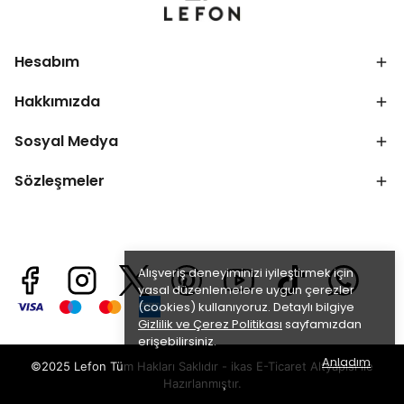
Hesabım
Hakkımızda
Sosyal Medya
Sözleşmeler
Alışveriş deneyiminizi iyileştirmek için
yasal düzenlemelere uygun çerezler
(cookies) kullanıyoruz. Detaylı bilgiye
Gizlilik ve Çerez Politikası
sayfamızdan
erişebilirsiniz.
Anladım
©2025 Lefon Tüm Hakları Saklıdır - ikas E-Ticaret
Altyapısı ile
Hazırlanmıştır.