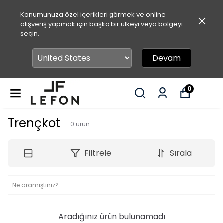
Konumunuza özel içerikleri görmek ve online
alışveriş yapmak için başka bir ülkeyi veya bölgeyi
seçin.
Devam
0
Trençkot
0
ürün
Filtrele
Sırala
Aradığınız ürün bulunamadı